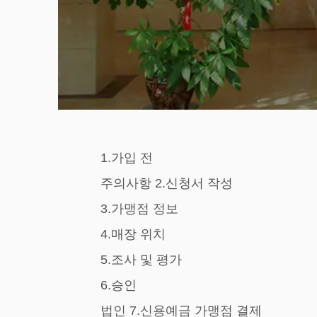
1.가입 전
주의사항 2.신청서 작성
3.가맹점 정보
4.매장 위치
5.조사 및 평가
6.승인
법인 7.신용예금 가맹점 결제