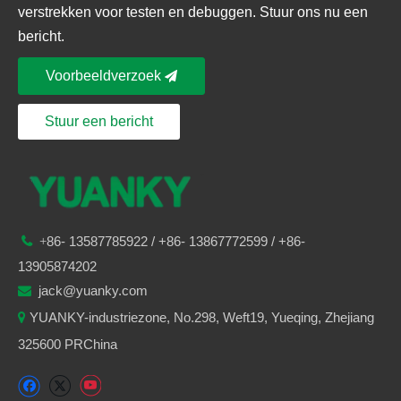
verstrekken voor testen en debuggen. Stuur ons nu een
bericht.
Voorbeeldverzoek
Stuur een bericht
86-
13587785922
/ +86-
13867772599 / +86-

+
13905874202
jack@yuanky.com

YUANKY-industriezone, No.298, Weft19, Yueqing, Zhejiang

325600 PRChina