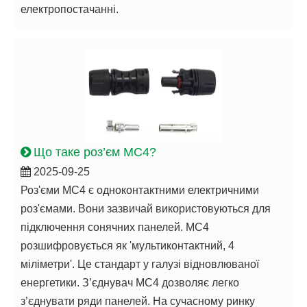
електропостачанні.
Що таке роз’єм MC4?
2025-09-25
Роз'єми MC4 є одноконтактними електричними
роз'ємами. Вони зазвичай використовуються для
підключення сонячних панелей. MC4
розшифровується як 'мультиконтактний, 4
міліметри'. Це стандарт у галузі відновлюваної
енергетики. З’єднувач MC4 дозволяє легко
з’єднувати ряди панелей. На сучасному ринку