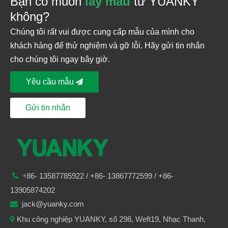
Bạn có muốn
lấy mẫu
từ YUANKY
không?
Chúng tôi rất vui được cung cấp mẫu của mình cho
khách hàng để thử nghiệm và gỡ lỗi. Hãy gửi tin nhắn
cho chúng tôi ngay bây giờ.
Yêu cầu mẫu
Gửi tin nhắn
86-
13587785922
/ +86-
13867772599 / +86-

+
13905874202
jack@yuanky.com

Khu công nghiệp YUANKY, số 298, Weft19, Nhạc Thanh,
