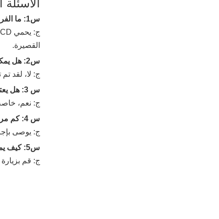
الأسئلة ا
س1: ما الفرق بين RCD وقاطع الدائرة الكهربائية؟
القصيرة.
س2: هل يمكن أن يحل PRCD محل RCD الثابت؟
ج: لا، لقد تم تصميم أجهزة PRCD للاستخدام المحمول، 
س 3: هل يعتبر جهاز الحماية من زيادة التيار ضروريًا في صندوق التوزيع؟
ج: نعم، خاصة
س 4: كم مرة يجب اختبار التجمع الكونغولي من أجل الديمقراطية؟
ج: يوصى بإجر
س5: كيف يمكنني الاتصال بـ yuanky للحصول على الدعم؟
ج: قم بزيارة 