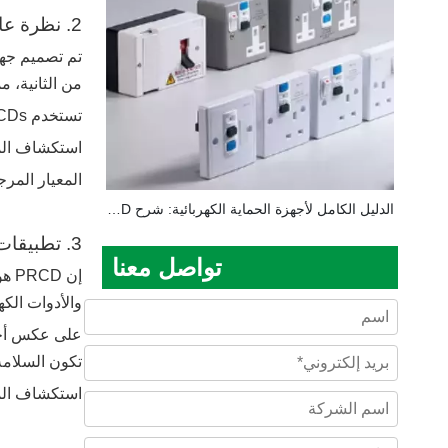
2. نظرة عامة على RCD (جهاز التيار المتبقي).
من الثانية، 
تستخدم RCDs على نطاق واسع في المنشآت السكنية والتجارية والصناعية كعنصر أساسي للسلامة في المعايير الكهربائية الحديثة.
استكشاف الم
المعيار المر
الدليل الكامل لأجهزة الحماية الكهربائية: شرح RCD وPRCD وقواطع الدائرة وصناديق التوزيع
3. تطبيقات PRCD (جهاز التيار المتبقي المحمول).
تواصل معنا
إن 
والأدوات الكه
تكون السلامة ا
استكشاف الم