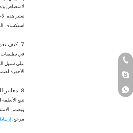
لامتصاص وتحوي
تعتبر هذه الأ
استكشاف الم
7. كيف تعمل أجهزة الحماية الكهربائية معًا
في تطبيقات العالم الحقيقي، تعمل أجهزة
+86 13905874
الأجهزة لضما
jack_yuanky
+86 13905874
8. معايير السلامة الكهربائية والامتثال لها
تتبع الأنظمة الكهربائية العالمية معايير
ويضمن الامتثا
مرجع:
إرشادات