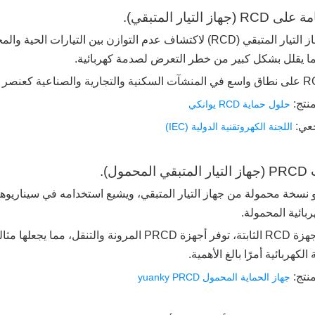
تم تصميم جهاز التيار المتبقي (RCD) لاكتشاف عدم التوازن بين ا
مما يقلل بشكل كبير من خطر التعرض لصدمة كهربائية.
نتج:
حلول حماية RCD يوانكي
جعي:
اللجنة الكهروتقنية الدولية (IEC)
PRCD هو نسخة محمولة من جهاز التيار المتبقي، ويشيع استخدامه في سيناري
ربائية المحمولة.
على عكس أجهزة RCD الثابتة، توفر أجهزة PRCD الم
لكهربائية أمرًا بالغ الأهمية.
نتج:
جهاز الحماية المحمول yuanky PRCD