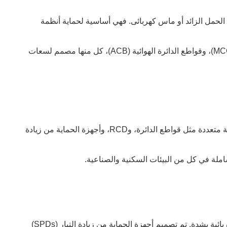
 الحمل الزائد أو ماس كهربائى. فهي أساسية لحماية أنظمة
تشمل الأنواع الشائعة قواطع الدائرة المصغرة (MCB)، وقواطع الدائرة المقولبة (MCCB)، وقواطع الدائرة الهوائية (ACB)، كل منها مصمم لسعات
تعمل صناديق التوزيع كمحاور مركزية لتوزيع الطاقة الكهربائية. إنها تدمج أجهزة حماية متعددة مثل قواطع الدائرة، وRCD، وأجهزة الحماية من زيادة
شاملة في كل من البيئات السكنية والصناعية.
يمكن أن تؤدي ارتفاعات الجهد الكهربائي والصدمات البرقية إلى إتلاف المعدات الكهربائية بشدة. تم تصميم أجهزة الحماية من زيادة التيار (SPDs)