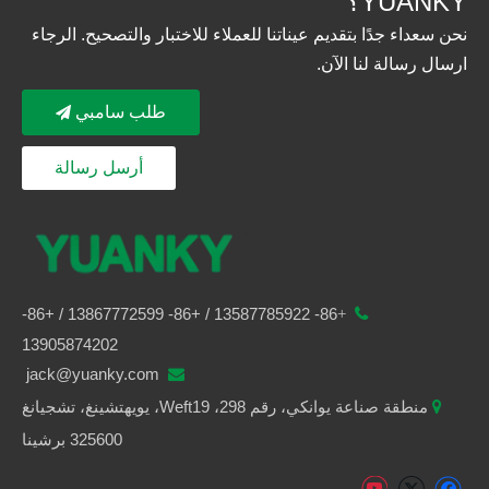
YUANKY؟
نحن سعداء جدًا بتقديم عيناتنا للعملاء للاختبار والتصحيح. الرجاء
ارسال رسالة لنا الآن.
طلب سامبي
أرسل رسالة
13867772599 / +86-
/ +86-
13587785922
86-
+

13905874202
jack@yuanky.com

منطقة صناعة يوانكي، رقم 298، Weft19، يويهتشينغ، تشجيانغ

325600 برشينا