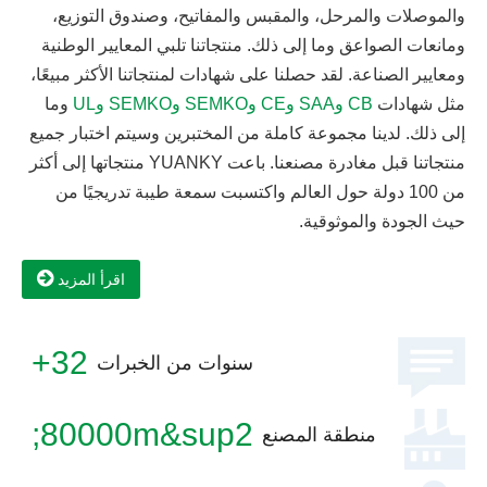
والموصلات والمرحل، والمقبس والمفاتيح، وصندوق التوزيع،
ومانعات الصواعق وما إلى ذلك. منتجاتنا تلبي المعايير الوطنية
ومعايير الصناعة. لقد حصلنا على شهادات لمنتجاتنا الأكثر مبيعًا،
مثل شهادات
CB وSAA وCE وSEMKO وSEMKO وUL
وما
إلى ذلك. لدينا مجموعة كاملة من المختبرين وسيتم اختبار جميع
منتجاتنا قبل مغادرة مصنعنا. باعت YUANKY منتجاتها إلى أكثر
من 100 دولة حول العالم واكتسبت سمعة طيبة تدريجيًا من
حيث الجودة والموثوقية.
اقرأ المزيد
32+
سنوات من الخبرات
80000m&sup2;
منطقة المصنع