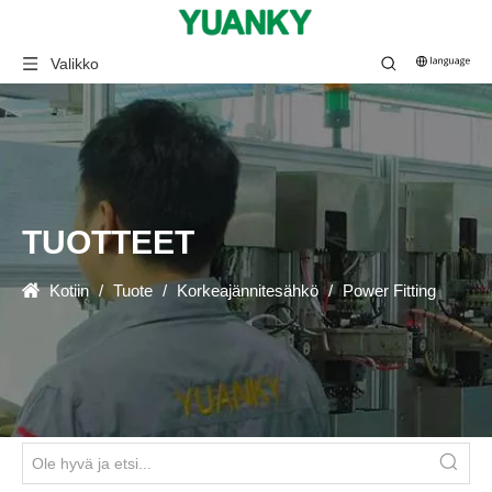
Valikko
TUOTTEET
Kotiin
/
Tuote
/
Korkeajännitesähkö
/
Power Fitting