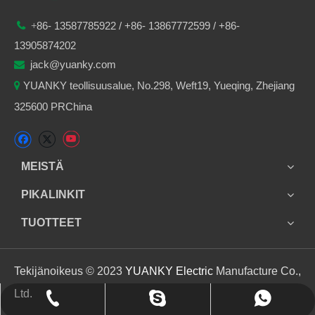
86-
13587785922
/ +86-
13867772599 / +86-

+
13905874202
jack@yuanky.com

YUANKY teollisuusalue, No.298, Weft19, Yueqing, Zhejiang

325600 PRChina
MEISTÄ
PIKALINKIT
TUOTTEET
Tekijänoikeus © 2023
YUANKY Electric
Manufacture Co.,
Ltd.
+86 13905874202
+86 13905874202
jack_yuanky