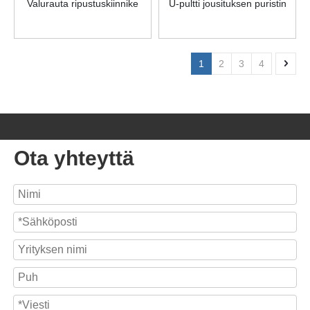
Valurauta ripustuskiinnike
U-pultti jousituksen puristin
1
2
3
4
Ota yhteyttä