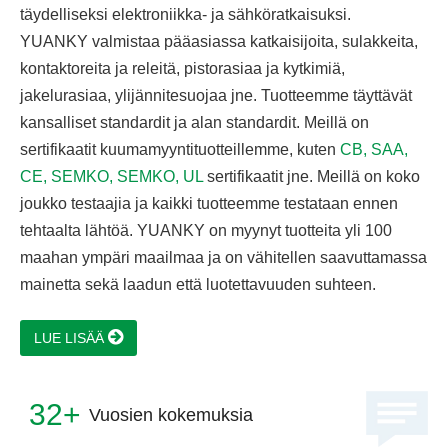
täydelliseksi elektroniikka- ja sähköratkaisuksi.
YUANKY valmistaa pääasiassa katkaisijoita, sulakkeita,
kontaktoreita ja releitä, pistorasiaa ja kytkimiä,
jakelurasiaa, ylijännitesuojaa jne. Tuotteemme täyttävät
kansalliset standardit ja alan standardit. Meillä on
sertifikaatit kuumamyyntituotteillemme, kuten
CB, SAA,
CE, SEMKO, SEMKO, UL
sertifikaatit jne. Meillä on koko
joukko testaajia ja kaikki tuotteemme testataan ennen
tehtaalta lähtöä. YUANKY on myynyt tuotteita yli 100
maahan ympäri maailmaa ja on vähitellen saavuttamassa
mainetta sekä laadun että luotettavuuden suhteen.
LUE LISÄÄ
32+
Vuosien kokemuksia