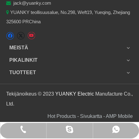
jack@yuanky.com

YUANKY teollisuusalue, No.298, Weft19, Yueqing, Zhejiang

325600 PRChina
MEISTÄ
PIKALINKIT
TUOTTEET
Tekijänoikeus © 2023
YUANKY Electric
Manufacture Co.,
Ltd.
Hot Products - Sivukartta - AMP Mobile
+86 13905874202
+86 13905874202
jack_yuanky