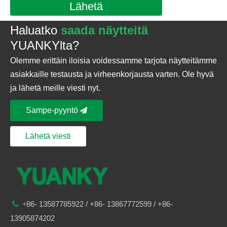
Lähetä
Haluatko
saada näytteitä
YUANKYlta?
Olemme erittäin iloisia voidessamme tarjota näytteitämme
asiakkaille testausta ja virheenkorjausta varten. Ole hyvä
ja lähetä meille viesti nyt.
Sampe-pyyntö
Lähetä viesti
86-
13587785922
/ +86-
13867772599 / +86-

+
13905874202