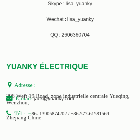
Skype : lisa_yuanky
Wechat : lisa_yuanky
QQ : 2606360704
YUANKY ÉLECTRIQUE

Adresse
:
298 Weft 19 Road, zone industrielle centrale Yueqing,

E-
mail
:
jack@yuanky.com
Wenzhou,

+
Tél :
86- 13905874202 / +86-577-61581569
Zhejiang Chine