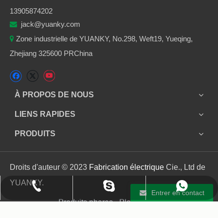
13905874202
jack@yuanky.com

Zone industrielle de YUANKY, No.298, Weft19, Yueqing,

Zhejiang 325600 PRChina
À PROPOS DE NOUS
LIENS RAPIDES
PRODUITS
Droits d'auteur © 2023
Fabrication électrique
Cie., Ltd de
YUANKY.
+86 13905874202
+86 13905874202
jack_yuanky
Entrer en contact
Produits phares - Plan du site - AMP Mobile