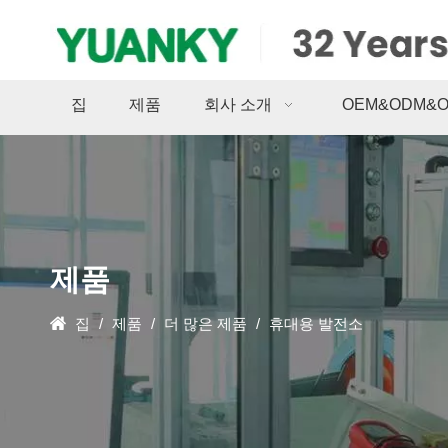
집
제품
회사 소개
OEM&ODM&
제품
집
/
제품
/
더 많은 제품
/
휴대용 발전소