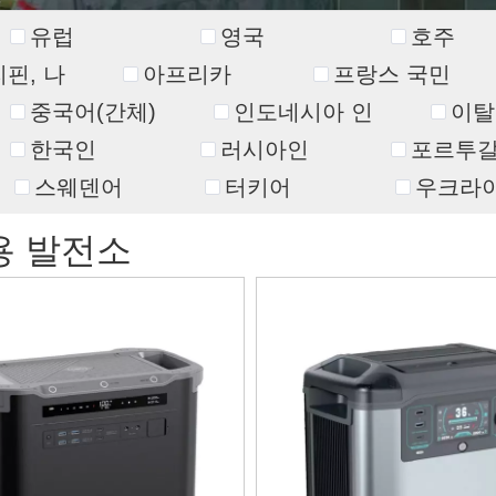
유럽
영국
호주
핀, 나
아프리카
프랑스 국민
중국어(간체)
인도네시아 인
이탈
한국인
러시아인
포르투갈
스웨덴어
터키어
우크라이
용 발전소