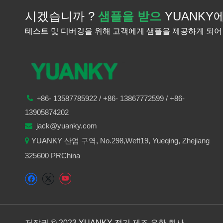
시겠습니까 ?
샘플을 받으
YUANKY
테스트 및 디버깅을 위해 고객에게 샘플을 제공하게 되어
86-
13587785922
/ +86-
13867772599 / +86-

+
13905874202
jack@yuanky.com

YUANKY 산업 구역, No.298,Weft19, Yueqing, Zhejiang

325600 PRChina
저작권 © 2023
YUANKY 전기
제조 유한 회사