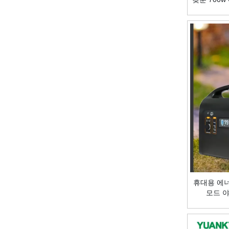
콘덴서
반전 스위치
휴대용 에너지
모드 야