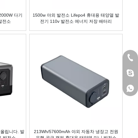
000W 다기
1500w 야외 발전소 Lifepo4 휴대용 태양열 발
 발전소
전기 110v 발전소 에너지 저장 배터리
+86 
jack
+86 
올립니다. 발
213Wh/57600mAh 야외 자동차 냉장고 전원
대용 발전소
은행 공급 캠핑 휴대용 태양열 미니 발전소