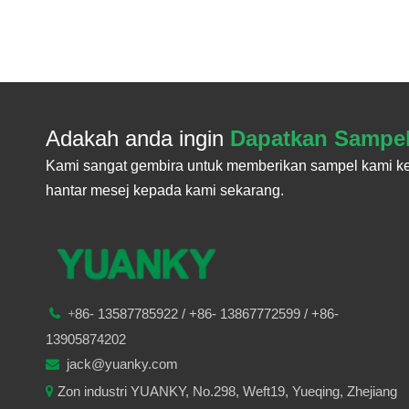
Adakah anda ingin
Dapatkan Sampe
Kami sangat gembira untuk memberikan sampel kami ke
hantar mesej kepada kami sekarang.
86-
13587785922
/ +86-
13867772599 / +86-

+
13905874202
jack@yuanky.com

Zon industri YUANKY, No.298, Weft19, Yueqing, Zhejiang
