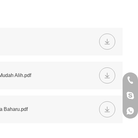
udah Alih.pdf
+86 
jack
 Baharu.pdf
+86 