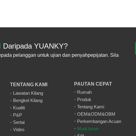
l
Daripada YUANKY?
pada pelanggan untuk ujian dan penyahpepijatan. Sila
PAUTAN CEPAT
TENTANG KAMI
Rumah
Lawatan Kilang
Produk
Bengkel Kilang
Tentang Kami
Kualiti
OEM&ODM&OBM
P&P
Perkembangan Acuan
Sertai
Muat turun
Video
Sijil