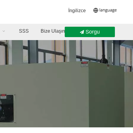
İngilizce
SSS
Bize Ulaşın
Sorgu