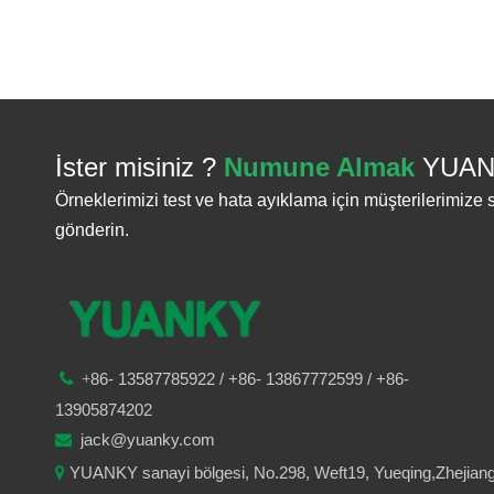
İster misiniz ?
Numune Almak
YUAN
Örneklerimizi test ve hata ayıklama için müşterilerimize
gönderin.
86-
13587785922
/ +86-
13867772599 / +86-

+
13905874202
jack@yuanky.com

YUANKY sanayi bölgesi, No.298, Weft19, Yueqing,Zhejian
