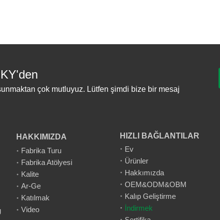
KY'den
 sunmaktan çok mutluyuz. Lütfen şimdi bize bir mesaj
HIZLI BAĞLANTILAR
HAKKIMIZDA
Ev
Fabrika Turu
Ürünler
Fabrika Atölyesi
Hakkımızda
Kalite
OEM&ODM&OBM
Ar-Ge
Kalıp Geliştirme
Katılmak
İndirmek
Video
g
Sertifika