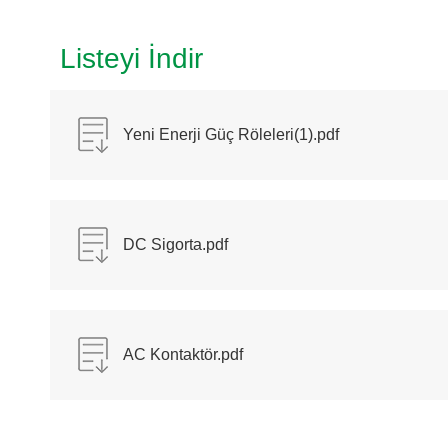
Listeyi İndir
Yeni Enerji Güç Röleleri(1).pdf
DC Sigorta.pdf
AC Kontaktör.pdf