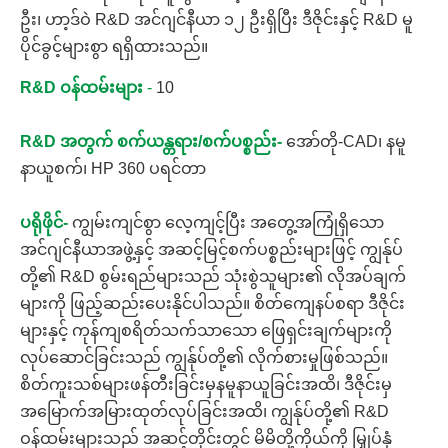
ဦး၊ ဟာ့ဒ်ဝဲ R&D အင်ဂျင်နီယာ ၁၂ ဦးရှိပြီး ဒီဇိုင်းနှင့် R&D မူ
ပိုင်ခွင့်များစွာ ရရှိထားသည်။
R&D ဝန်ထမ်းများ
-
10
R&D အတွက် စက်ယန္တရား/စက်ပစ္စည်း-
အော်တို-CAD၊ နမူ
နာယူစက်၊ HP 360 ပရင်တာ
ပရိုဖိုင်-
ကျွမ်းကျင်စွာ လေ့ကျင့်ပြီး အတွေ့အကြုံရှိသော
အင်ဂျင်နီယာအဖွဲ့နှင့် အဆင့်မြင့်စက်ပစ္စည်းများဖြင့် ကျွန်ုပ်
တို့၏ R&D စွမ်းရည်များသည် သုံးစွဲသူများ၏ လိုအပ်ချက်
များကို ဖြည့်ဆည်းပေးနိုင်ပါသည်။ စိတ်ကျေနပ်စရာ ဒီဇိုင်း
များနှင့် ကုန်ကျစရိတ်သက်သာသော ဖြေရှင်းချက်များကို
လုပ်ဆောင်ခြင်းသည် ကျွန်ုပ်တို့၏ လိုက်စားမှုဖြစ်သည်။
စိတ်ကူးသစ်များဖန်တီးခြင်းမှနမူနာယူခြင်းအထိ၊ ဒီဇိုင်းမှ
အမြောက်အမြားထုတ်လုပ်ခြင်းအထိ၊ ကျွန်ုပ်တို့၏ R&D
ဝန်ထမ်းများသည် အဆင့်တိုင်းတွင် မိမိတို့ကိုယ်ကို မြှုပ်နှံ