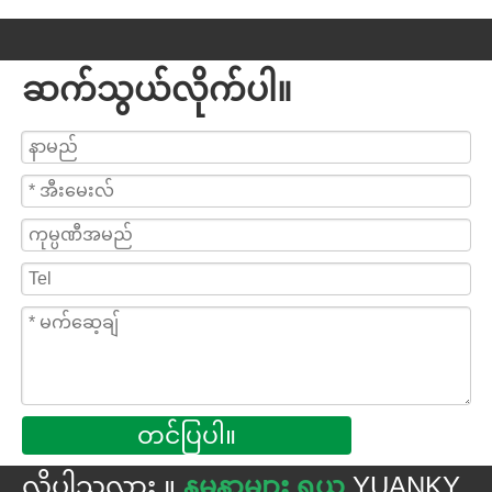
ဆက်သွယ်လိုက်ပါ။
တင်ပြပါ။
လိုပါသလား ။
နမူနာများ ရယူ
YUANKY