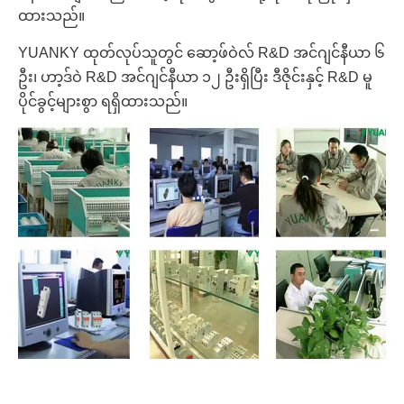
ထားသည်။
YUANKY ထုတ်လုပ်သူတွင် ဆော့ဖ်ဝဲလ် R&D အင်ဂျင်နီယာ ၆
ဦး၊ ဟာ့ဒ်ဝဲ R&D အင်ဂျင်နီယာ ၁၂ ဦးရှိပြီး ဒီဇိုင်းနှင့် R&D မူ
ပိုင်ခွင့်များစွာ ရရှိထားသည်။