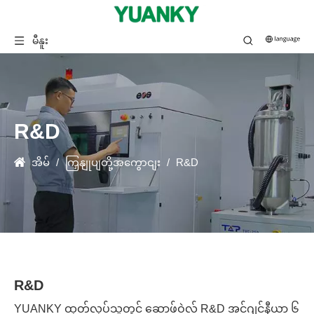
မီနူး
R&D
အိမ်
/
ကြှနျုပျတို့အကွောငျး
/
R&D
R&D
YUANKY ထုတ်လုပ်သူတွင် ဆော့ဖ်ဝဲလ် R&D အင်ဂျင်နီယာ ၆