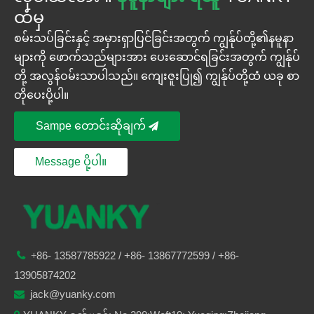
ထံမှ
စမ်းသပ်ခြင်းနှင့် အမှားရှာပြင်ခြင်းအတွက် ကျွန်ုပ်တို့၏နမူနာ
များကို ဖောက်သည်များအား ပေးဆောင်ရခြင်းအတွက် ကျွန်ုပ်
တို့ အလွန်ဝမ်းသာပါသည်။ ကျေးဇူးပြု၍ ကျွန်ုပ်တို့ထံ ယခု စာ
တိုပေးပို့ပါ။
Sampe တောင်းဆိုချက်
Message ပို့ပါ။
86-
13587785922
/ +86-
13867772599 / +86-

+
13905874202
jack@yuanky.com
