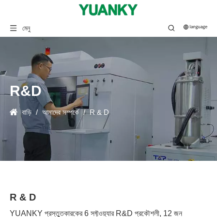
মেনু
R&D
বাড়ি
/
আমাদের সম্পর্কে
/
R & D
R & D
YUANKY প্রস্তুতকারকের 6 সফ্টওয়্যার R&D প্রকৌশলী, 12 জন