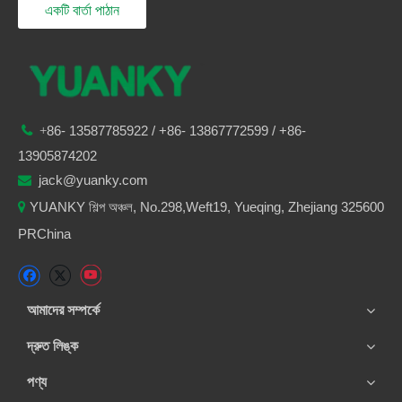
একটি বার্তা পাঠান
86-
13587785922
/ +86-
13867772599 / +86-

+
13905874202
jack@yuanky.com

YUANKY শিল্প অঞ্চল, No.298,Weft19, Yueqing, Zhejiang 325600

PRChina
আমাদের সম্পর্কে
দ্রুত লিঙ্ক
পণ্য