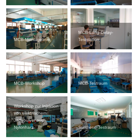
MCB-Long-Delay-
MCB-Montagelinie
Teststation
MCB-Workshop
MCB-Testraum
Workshop zur Injektion
von elektrischem
Jadepulver aus
Nylonharz
Synthese-Testraum