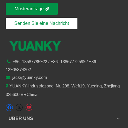
Musteranfrage
Senden Sie eine Nachricht
86-
13587785922
/ +86-
13867772599 / +86-

+
13905874202
jack@yuanky.com

YUANKY-Industriezone, Nr. 298, Weft19, Yueqing, Zhejiang

325600 VRChina
ÜBER UNS