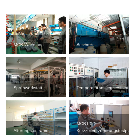
MCB-Workshop
Beiztank
Sprühwerkstatt
Temperaturanstiegsteststation
MCB LCD-
Alterungstestraum
Kurzzeitverzögerungstestplatt