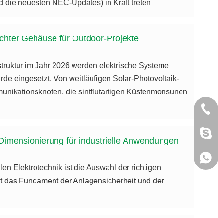
d die neuesten NEC-Updates) in Kraft treten
ichter Gehäuse für Outdoor-Projekte
struktur im Jahr 2026 werden elektrische Systeme
 eingesetzt. Von weitläufigen Solar-Photovoltaik-
unikationsknoten, die sintflutartigen Küstenmonsunen
+86 
jack
Dimensionierung für industrielle Anwendungen
+86 
en Elektrotechnik ist die Auswahl der richtigen
ist das Fundament der Anlagensicherheit und der