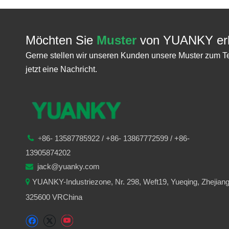
Möchten Sie
Muster
von YUANKY erh
Gerne stellen wir unseren Kunden unsere Muster zum T
jetzt eine Nachricht.
86-
13587785922
/ +86-
13867772599 / +86-

+
13905874202
jack@yuanky.com

YUANKY-Industriezone, Nr. 298, Weft19, Yueqing, Zhejian

325600 VRChina