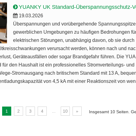
YUANKY UK Standard-Überspannungsschutz-Verlängerungssteckdose: P
19.03.2026
Überspannungen und vorübergehende Spannungsspitzen 
gewerblichen Umgebungen zu häufigen Bedrohungen für d
elektrischen Störungen, unabhängig davon, ob sie durch 
altkreisschwankungen verursacht werden, können nach und na
erlust, Geräteausfällen oder sogar Brandgefahr führen. Die 
 für den Haushalt ist ein professionelles Stromverteilungs- und
-Wege-Stromausgang nach britischem Standard mit 13 A, bequ
entladungskapazität von 4,5 kA mit einer Reaktionszeit von we
1
2
3
4
...
10
»
Insgesamt 10 Seiten. Ge