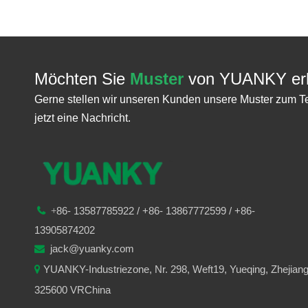
Möchten Sie
Muster
von YUANKY erh
Gerne stellen wir unseren Kunden unsere Muster zum T
jetzt eine Nachricht.
86-
13587785922
/ +86-
13867772599 / +86-

+
13905874202
jack@yuanky.com

YUANKY-Industriezone, Nr. 298, Weft19, Yueqing, Zhejian

325600 VRChina