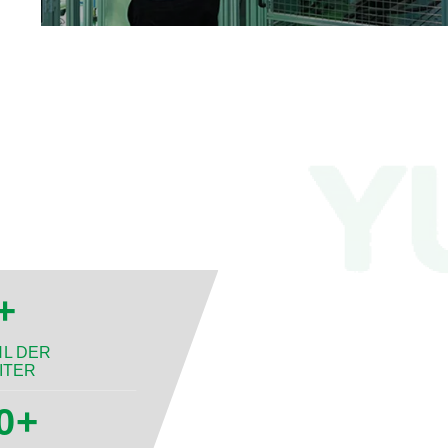
+
HL DER
ITER
0
+