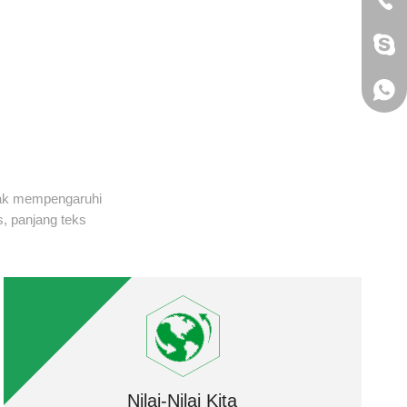
jack
+86 
idak mempengaruhi
, panjang teks
Nilai-Nilai Kita