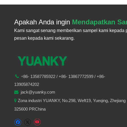
Apakah Anda ingin
Mendapatkan S
Kami sangat senang memberikan sampel kami kepada pe
pesan kepada kami sekarang.
86-
13587785922
/ +86-
13867772599 / +86-

+
13905874202
jack@yuanky.com

Zona industri YUANKY, No.298, Weft19, Yueqing, Zhejiang

325600 PRChina