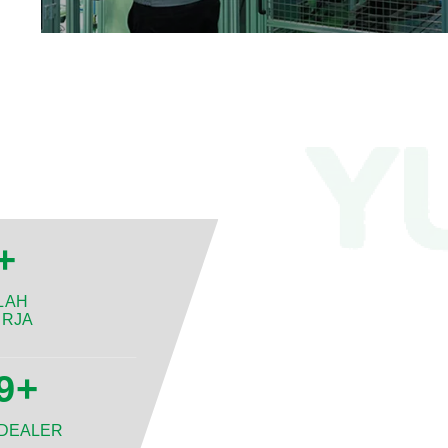
+
LAH
ERJA
0
+
 DEALER