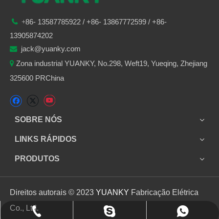
86-
13587785922
/ +86-
13867772599 / +86-

+
13905874202
jack@yuanky.com

Zona industrial YUANKY, No.298, Weft19, Yueqing, Zhejiang

325600 PRChina
SOBRE NÓS
LINKS RÁPIDOS
PRODUTOS
Direitos autorais © 2023
YUANKY
Fabricação Elétrica
Co., Ltd.
+86 13905874202
+86 13905874202
jack_yuanky