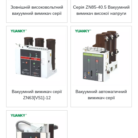
Зовнішній високовольтний
Серія ZN85-40.5 Вакуумний
вакуумний вимикач серії
вимикач високої напруги
ZW7-40.5
для внутрішнього
використання
Вакуумний вимикач серії
Вакуумний автоматичний
ZN63[VS1]-12
вимикач серії
ZN63[VS1]-12~24KV