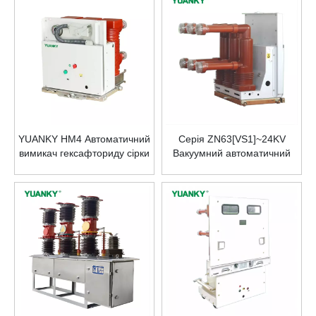
модульним робочим
400A
механізмом
YUANKY HM4 Автоматичний
Серія ZN63[VS1]~24KV
вимикач гексафториду сірки
Вакуумний автоматичний
SF6 10KV 630A для
вимикач для внутрішніх
промислового використання
приміщень
Оптова фабрика