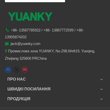
86-
13587785922
/ +86-
13867772599 / +86-

+
13905874202
jack@yuanky.com

Промислова зона YUANKY, No.298,Weft19, Yueqing,

Zhejiang 325600 PRChina
ПРО НАС
ШВИДКІ ПОСИЛАННЯ
ПРОДУКЦІЯ