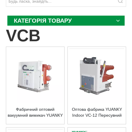
КАТЕГОРІЯ ТОВАРУ
VCB
Фабричний оптовий
Оптова фабрика YUANKY
вакуумний вимикач YUANKY
Indoor VC-12 Пересувний
для внутрішнього
вакуумний контактор-
використання 12 KV 4000A з
запобіжник Комбінація 12KV