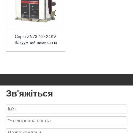
Серія ZN73-12~24KV
Вакуумний вимикач із
постійним магнітом для
приміщень
Зв'яжіться