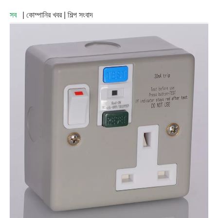
সব
| কোম্পানির খবর | শিল্প সংবাদ