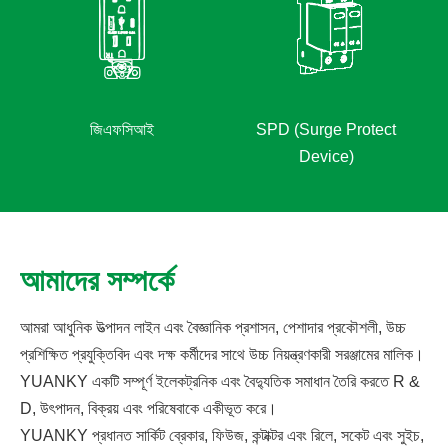
SPD (Surge Protect
আমাদের সম্পর্কে
আমরা আধুনিক উত্পাদন লাইন এবং বৈজ্ঞানিক প্রশাসন, পেশাদার প্রকৌশলী, উচ্চ
প্রশিক্ষিত প্রযুক্তিবিদ এবং দক্ষ কর্মীদের সাথে উচ্চ নিয়ন্ত্রণকারী সরঞ্জামের মালিক।
YUANKY একটি সম্পূর্ণ ইলেকট্রনিক এবং বৈদ্যুতিক সমাধান তৈরি করতে R &
D, উৎপাদন, বিক্রয় এবং পরিষেবাকে একীভূত করে।
YUANKY প্রধানত সার্কিট ব্রেকার, ফিউজ, কন্টাক্টর এবং রিলে, সকেট এবং সুইচ,