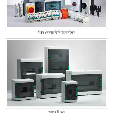
পিভি সোলার ডিসি ইলেকট্রিক
জলরোধী বাক্স