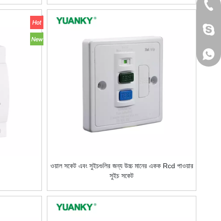
+86 
jack
+86 
ওয়াল সকেট এবং সুইচগুলির জন্য উচ্চ মানের একক Rcd পাওয়ার
সুইচ সকেট