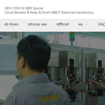
ছাঁচ উন্নয়ন
ডাউনলোড করুন
সার্টিফিকেট
খবর
FA