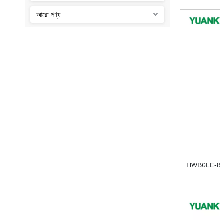
আরো পণ্য
HWB6LE-80 ইন্