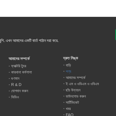
ুশি. এখন আমাদের একটি বার্তা পাঠান দয়া করে.
দ্রুত লিঙ্ক
আমাদের সম্পর্কে
বাড়ি
ফ্যাক্টরি ট্যুর
পণ্য
কারখানা কর্মশালা
আমাদের সম্পর্কে
গুণমান
ই এম ও ওডিএম ও ওবিএম
R & D
ছাঁচ উন্নয়ন
যোগদান করুন
ডাউনলোড করুন
ভিডিও
সার্টিফিকেট
খবর
FAQ