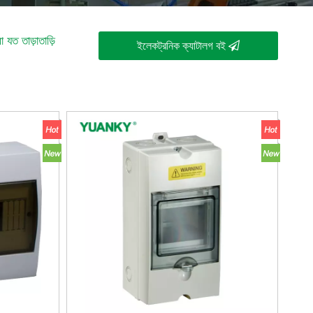
যত তাড়াতাড়ি
ইলেকট্রনিক ক্যাটালগ বই