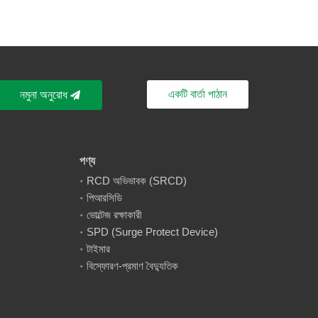
একটি বার্তা পাঠান
নমুনা অনুরোধ
পণ্য
RCD অভিভাবক (SRCD)
পিআরসিডি
ভোল্টেজ রক্ষাকারী
SPD (Surge Protect Device)
টাইমার
বিস্ফোরণ-প্রমাণ বৈদ্যুতিক