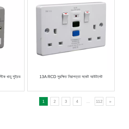
িক ধাতু সুইচড
13A RCD সুরক্ষিত নিরাপত্তা সকেট আউটলেট
1
2
3
4
...
112
»