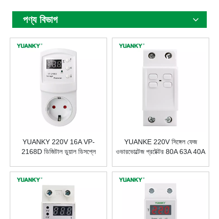
পণ্য বিভাগ
YUANKY 220V 16A VP-
YUANKE 220V সিঙ্গেল ফেজ
2168D ডিজিটাল ডুয়াল ডিসপ্লে
ওভারভোল্টেজ প্রটেক্টর 80A 63A 40A
ভোল্টেজ প্রটেক্টর 50Hz 3-600S
ভোল্টেজ প্রোটেক্টর এসি সার্ভিসিংয়ের জন্য