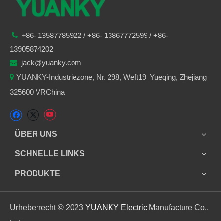
86-
13587785922
/ +86-
13867772599 / +86-

+
13905874202
jack@yuanky.com

YUANKY-Industriezone, Nr. 298, Weft19, Yueqing, Zhejiang

325600 VRChina
ÜBER UNS
SCHNELLE LINKS
PRODUKTE
Urheberrecht © 2023
YUANKY Electric
Manufacture Co.,