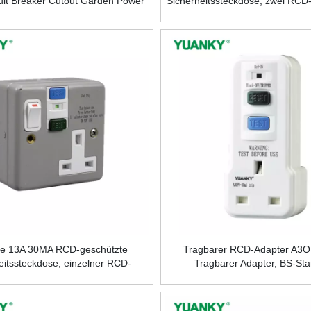
it Breaker Cutout Garden Power
Sicherheitssteckdose, zwei RCD
ip Switch (13a) Gfci Prcd PINK
aus Kunststoff oder Met
che 13A 30MA RCD-geschützte
Tragbarer RCD-Adapter A
eitssteckdose, einzelner RCD-
Tragbarer Adapter, BS-St
off und UK-Buchse geschaltet