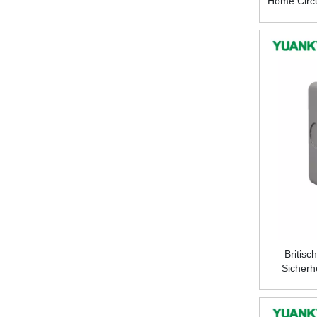
Home Circu
Tools Tr
Britis
Sicherh
Kunstst