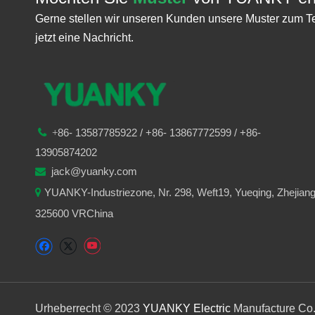
Gerne stellen wir unseren Kunden unsere Muster zum T
jetzt eine Nachricht.
86-
13587785922
/ +86-
13867772599 / +86-

+
13905874202
jack@yuanky.com

YUANKY-Industriezone, Nr. 298, Weft19, Yueqing, Zhejian

325600 VRChina
Urheberrecht © 2023
YUANKY Electric
Manufacture Co