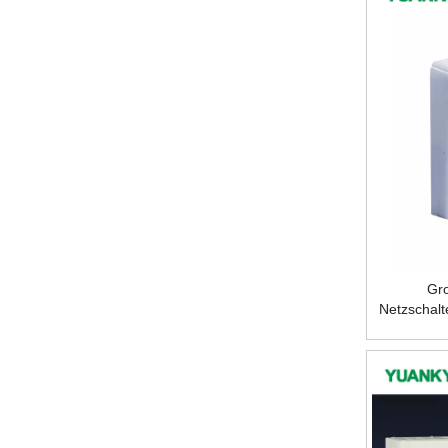
Gro
Netzschal