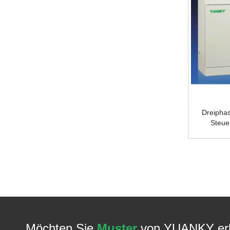
Dreiphas
Steue
Möchten Sie
Muster
von YUANKY erh