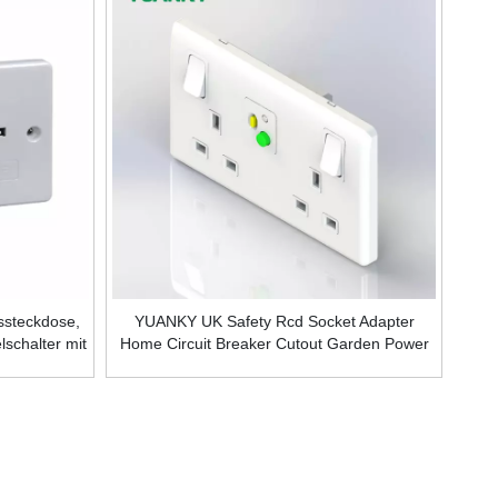
ssteckdose,
YUANKY UK Safety Rcd Socket Adapter
schalter mit
Home Circuit Breaker Cutout Garden Power
/13 A
Tools Trip Switch (13a) Gfci Prcd WHITE