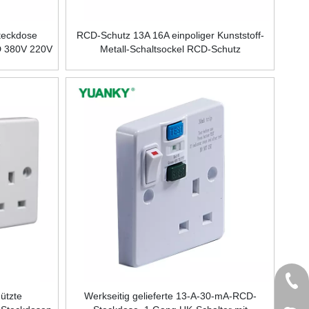
teckdose
RCD-Schutz 13A 16A einpoliger Kunststoff-
D 380V 220V
Metall-Schaltsockel RCD-Schutz
+86 
ützte
Werkseitig gelieferte 13-A-30-mA-RCD-