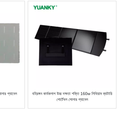
োলার প্যানেল
বহিরঙ্গন কার্যকলাপ উচ্চ দক্ষতা শক্তি 160w লিথিয়াম ব্যাটারি
পোর্টেবল সোলার প্যানেল